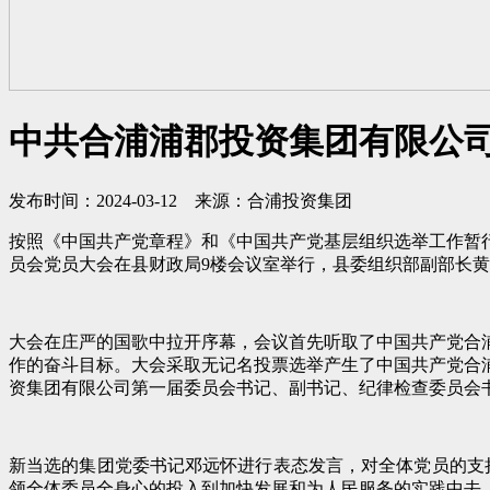
中共合浦浦郡投资集团有限公司
发布时间：2024-03-12 来源：合浦投资集团
按照《中国共产党章程》和《中国共产党基层组织选举工作暂行
员会党员大会在县财政局9楼会议室举行，县委组织部副部长
大会在庄严的国歌中拉开序幕，会议首先听取了中国共产党合
作的奋斗目标。大会采取无记名投票选举产生了中国共产党合
资集团有限公司第一届委员会书记、副书记、纪律检查委员会
新当选的集团党委书记邓远怀进行表态发言，对全体党员的支
领全体委员全身心的投入到加快发展和为人民服务的实践中去