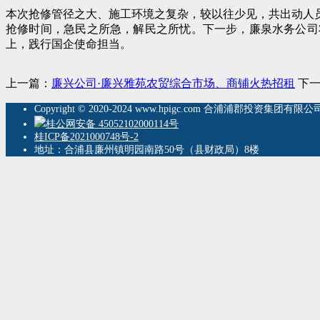
本次抢修管径之大、施工环境之复杂，较以往少见，共出动人员
抢修时间，急民之所急，解民之所忧。下一步，廉泉水务公司
上，践行国企使命担当。
上一篇：
廉兴公司·廉兴雅苑农贸综合市场、商铺火热招租
下
Copyright © 2020-2024 www.hpigc.com 合浦浦郡投资集团有
桂公网安备 45052102000114号
桂ICP备2021000748号-2
地址：合浦县廉州镇明园南路50号（县财政局）8楼