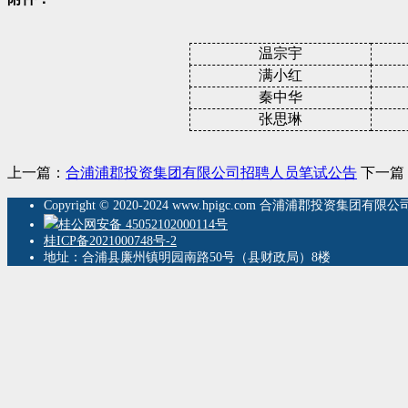
温宗宇
满小红
秦中华
张思琳
上一篇：
合浦浦郡投资集团有限公司招聘人员笔试公告
下一篇
Copyright © 2020-2024 www.hpigc.com 合浦浦郡投资集团有
桂公网安备 45052102000114号
桂ICP备2021000748号-2
地址：合浦县廉州镇明园南路50号（县财政局）8楼