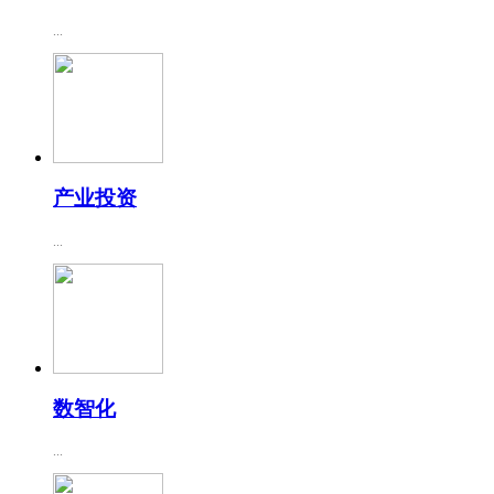
...
产业投资
...
数智化
...